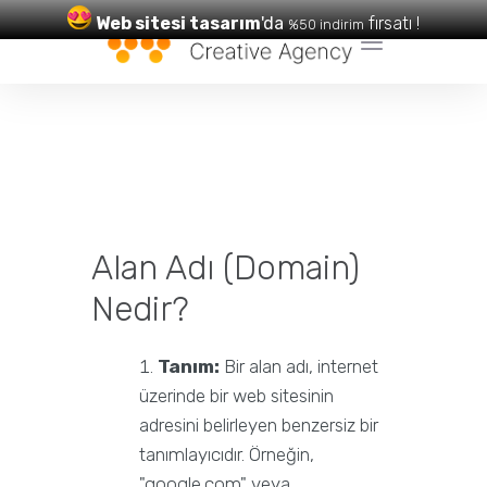
Web sitesi tasarım
'da
fırsatı !
%50 indirim
Web Tasarım
ve
SEO
Hizmetleri
Alan Adı (Domain)
Nedir?
Tanım:
Bir alan adı, internet
üzerinde bir web sitesinin
adresini belirleyen benzersiz bir
tanımlayıcıdır. Örneğin,
"google.com" veya