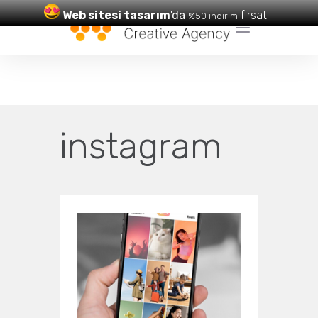
Web sitesi tasarım
'da
fırsatı !
%50 indirim
Web Tasarım
ve
SEO
Hizmetleri
instagram