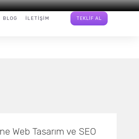
INFO@W16.COM.TR
BIZI TAKIP EDIN
TEKLIF AL
BLOG
İLETIŞIM
ine Web Tasarım ve SEO