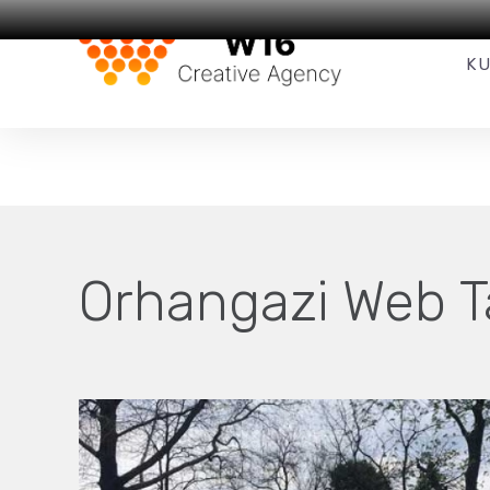
Web Tasarım
ve
SEO
Hizmetleri
K
Orhangazi Web T