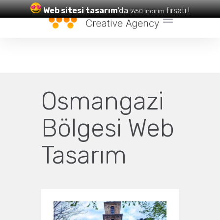
Web sitesi tasarım
'da
fırsatı !
%50 indirim
Web Tasarım
ve
SEO
Hizmetleri
Osmangazi
Bölgesi Web
Tasarım