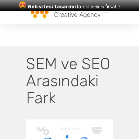
Web sitesi tasarım
'da
fırsatı !
%50 indirim
Web Tasarım
ve
SEO
Hizmetleri
SEM ve SEO
Arasındaki
Fark