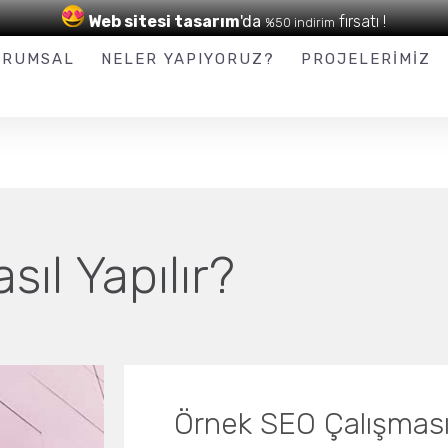
Web sitesi tasarım
'da
fırsatı !
%50 indirim
0 (545) 916 09 16
URUMSAL
NELER YAPIYORUZ?
PROJELERIMIZ
ıl Yapılır?
Örnek SEO Çalışması