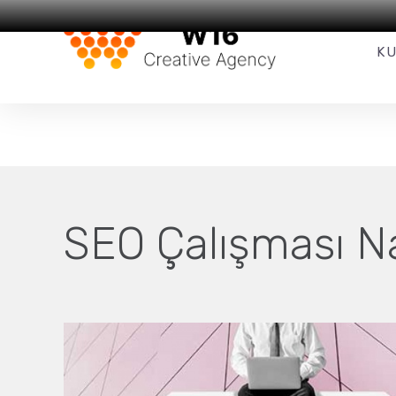
Web Tasarım
ve
SEO
Hizmetleri
K
SEO Çalışması Nas