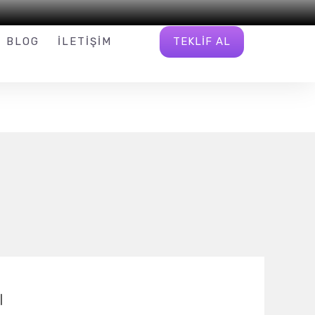
INFO@W16.COM.TR
BIZI TAKIP EDIN
TEKLIF AL
BLOG
İLETIŞIM
ı