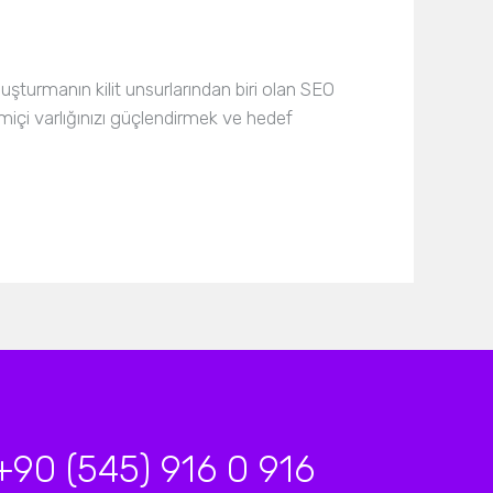
 oluşturmanın kilit unsurlarından biri olan SEO
çi varlığınızı güçlendirmek ve hedef
+90 (545) 916 0 916