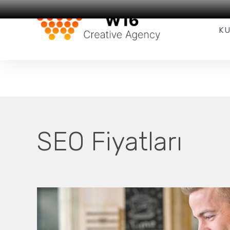
Web Tasarım
ve
SEO
Hizmetleri
K
SEO Fiyatları