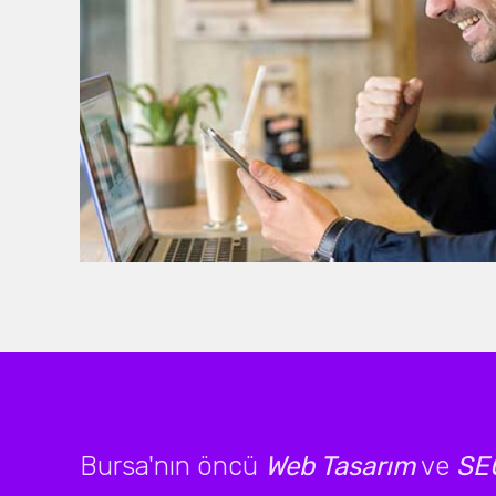
Bursa'nın öncü
Web Tasarım
ve
SEO