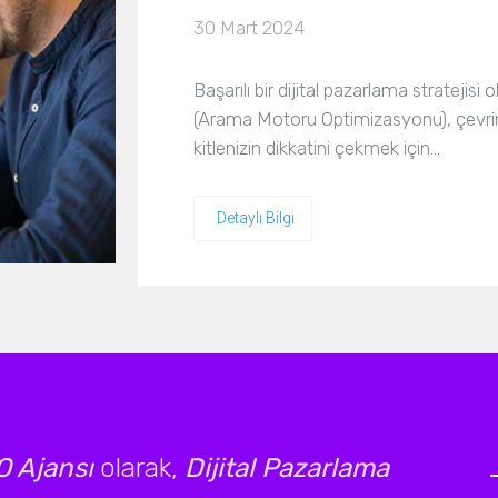
30 Mart 2024
Başarılı bir dijital pazarlama stratejisi
(Arama Motoru Optimizasyonu), çevrimi
kitlenizin dikkatini çekmek için…
Detaylı Bilgi
 Ajansı
olarak,
Dijital Pazarlama