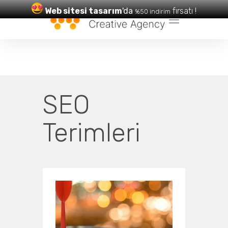
Web sitesi tasarım
'da
fırsatı !
%50 indirim
Web Tasarım
ve
SEO
Hizmetleri
SEO
Terimleri