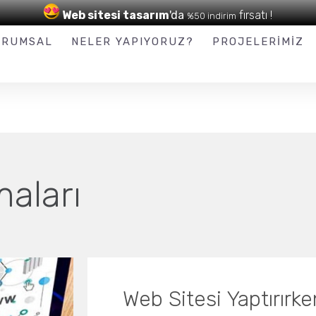
Web sitesi tasarım
'da
fırsatı !
%50 indirim
0 (545) 916 09 16
URUMSAL
NELER YAPIYORUZ?
PROJELERIMIZ
aları
Web Sitesi Yaptırırk