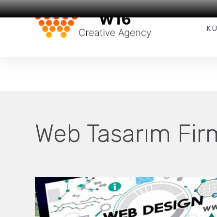
Web Tasarım
ve
SEO
Hizmetleri
K
Web Tasarım Firm