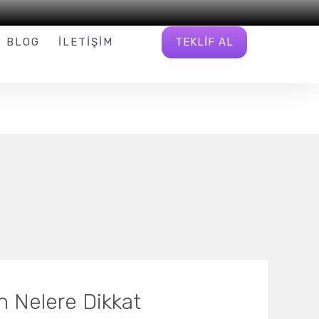
INFO@W16.COM.TR
BIZI TAKIP EDIN
TEKLIF AL
BLOG
İLETIŞIM
en Nelere Dikkat