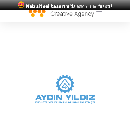
Web sitesi tasarım
'da
fırsatı !
%50 indirim
Web Tasarım
ve
SEO
Hizmetleri