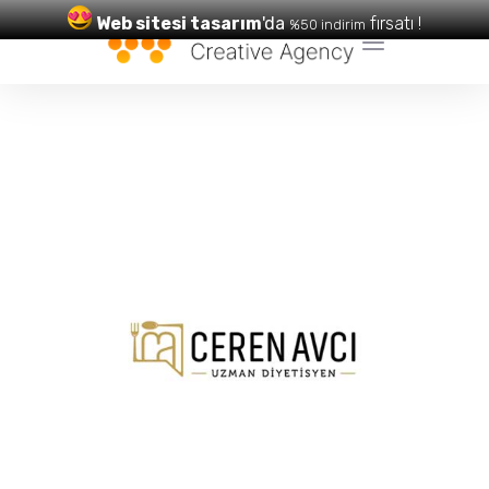
Web sitesi tasarım
'da
fırsatı !
%50 indirim
Web Tasarım
ve
SEO
Hizmetleri