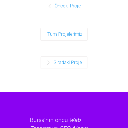
Önceki Proje
Tüm Projelerimiz
Sıradaki Proje
Bursa'nın öncü
Web