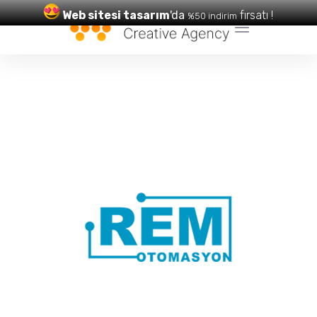
Web sitesi tasarım
'da
fırsatı !
%50 indirim
Web Tasarım
ve
SEO
Hizmetleri