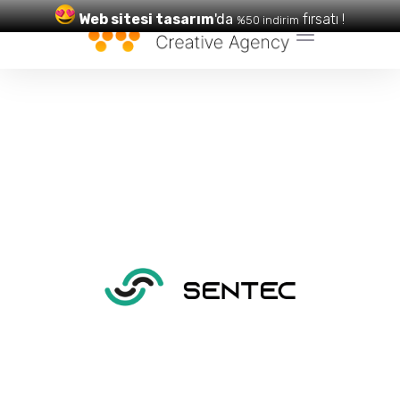
Web sitesi tasarım
'da
fırsatı !
%50 indirim
Web Tasarım
ve
SEO
Hizmetleri