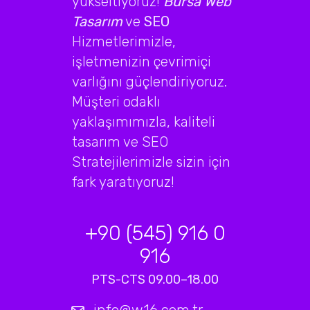
yükseltiyoruz!
Bursa Web
Tasarım
ve
SEO
Hizmetlerimizle,
işletmenizin çevrimiçi
varlığını güçlendiriyoruz.
Müşteri odaklı
yaklaşımımızla, kaliteli
tasarım ve SEO
Stratejilerimizle sizin için
fark yaratıyoruz!
+90 (545) 916 0
916
PTS-CTS 09.00–18.00
info@w16.com.tr